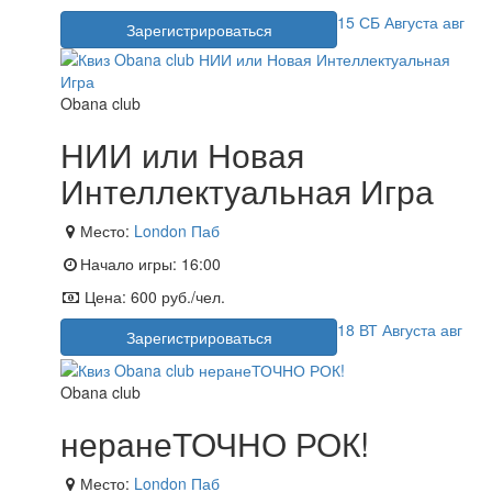
15
СБ
Августа
авг
Зарегистрироваться
Obana club
НИИ или Новая
Интеллектуальная Игра
Место:
London Паб
Начало игры:
16:00
Цена:
600 руб./чел.
18
ВТ
Августа
авг
Зарегистрироваться
Obana club
неранеТОЧНО РОК!
Место:
London Паб